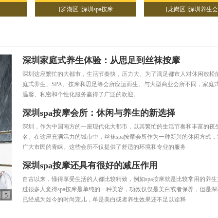
[罗湖区 ]深圳spa按摩
[龙岗区 ]深圳养生
深圳家庭式养生体验：从思足到丝袜按摩
深圳这座繁忙的大都市，生活节奏快，压力大。为了满足都市人对休闲放松
庭式养生、SPA、按摩和思足等会所应运而生。与大型商业会所不同，家庭
温馨、私密和个性化服务赢得了广泛的欢迎。
深圳spa按摩会所：休闲与养生的新选择
深圳，作为中国南方的一座现代化大都市，以其繁忙的生活节奏和丰富的夜
名。在这座充满活力的城市中，丝袜spa按摩会所作为一种新兴的休闲方式
广大市民的青睐。这些会所不仅提供了舒适的环境和专业的服务
深圳spa按摩还具有很好的减压作用
自古以来，懂得享受生活的人都比较精致，例如spa按摩就是比较常用的养
过很多人觉得spa按摩是单纯的一种美容，功效仅仅是美白或者保养，但是深圳
5
已经成为如今的时尚宠儿，单是美白或者养生效果还不足以诠释