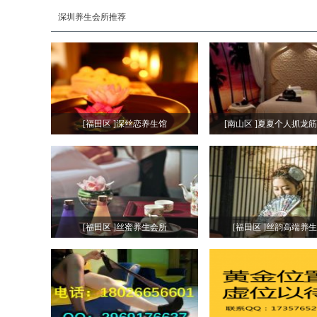
深圳养生会所推荐
[福田区 ]深丝恋养生馆
[南山区 ]夏夏个人抓龙
[福田区 ]丝蜜养生会所
[福田区 ]丝韵高端养