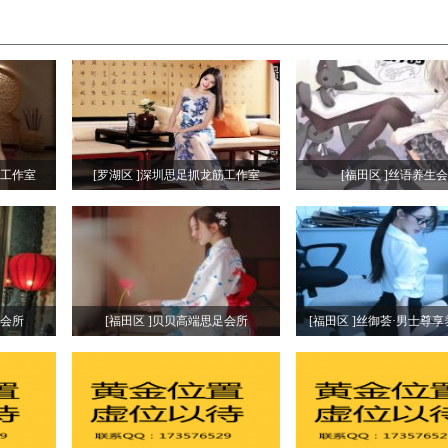
筋工作室
[罗湖区 ]深圳思足抓龙筋工作室
[福田区 ]丝语养生
生会所
[福田区 ]贝贝高端思足会所
[福田区 ]丝御荟·男士尊