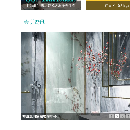
[福田区 ]雪之梨私人浪漫养生馆
[福田区 ]深圳spa
会所资讯
探访深圳家庭式养生会...
1
2
3
4