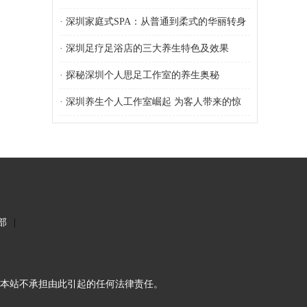
个性化体验
·
深圳家庭式SPA：从普通到柔式的华丽转身
·
深圳足疗足浴店的三大养生特色及效果
·
探秘深圳个人思足工作室的养生奥秘
·
深圳养生个人工作室崛起 为客人带来的惊
喜变革
部
|
本站不承担由此引起的任何法律责任。