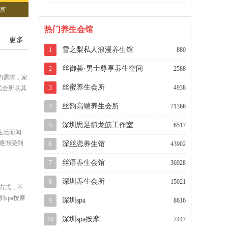
会所
热门养生会馆
更多
雪之梨私人浪漫养生馆
1
880
丝御荟·男士尊享养生空间
2
2588
的需求，家
丝蜜养生会所
3
4938
式会所以其
丝韵高端养生会所
4
71366
深圳思足抓龙筋工作室
5
6517
生活而闻
，逐渐受到
深丝恋养生馆
6
43902
丝语养生会馆
7
36928
深圳养生会所
8
15021
生方式，不
spa按摩
深圳spa
9
8616
深圳spa按摩
10
7447