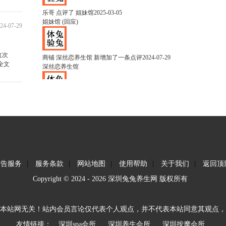
乐哥
点评了 姐妹馆
2025-03-05
姐妹馆
(
回应
)
24-07-29
这次
商铺
深丝恋养生馆
新增加了一条点评
2024-07-29
全文
深丝恋养生馆
商铺
予初个人丝足
新增加了一条点评
2024-06-14
予初个人丝足
商铺
惠惠个人丝足会所
新增加了一条点评
2024-06-07
惠惠个人丝足会所
广告服务
|
服务条款
|
网站地图
|
使用帮助
|
关于我们
|
返回顶
Copyright © 2024 - 2026 深圳兔兔养生网 版权所有
商铺
恋人丝袜女王会所
新增加了一条点评
2024-06-07
恋人丝袜女王会所
本站网无关！站内会员言论仅代表个人观点，并不代表本站同意其观点，
友情链接：
深圳spa会所
深圳养生会所
深圳按摩会所