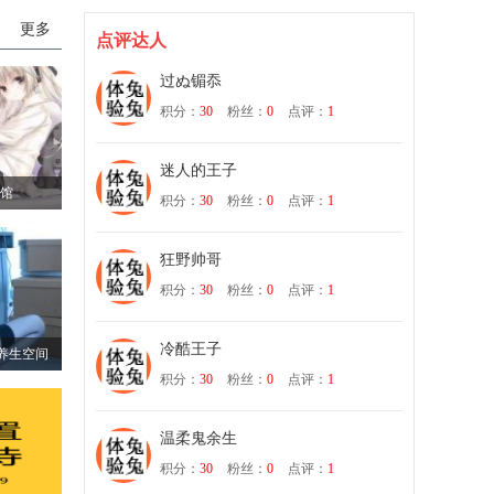
更多
点评达人
过ぬ镅忝
积分：
30
粉丝：
0
点评：
1
迷人的王子
会馆
积分：
30
粉丝：
0
点评：
1
狂野帅哥
积分：
30
粉丝：
0
点评：
1
冷酷王子
享养生空间
积分：
30
粉丝：
0
点评：
1
温柔鬼余生
积分：
30
粉丝：
0
点评：
1