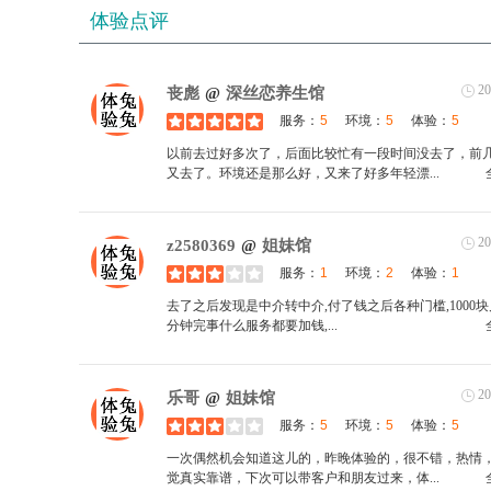
体验点评
20
丧彪
@
深丝恋养生馆
服务：
5
环境：
5
体验：
5
以前去过好多次了，后面比较忙有一段时间没去了，前
又去了。环境还是那么好，又来了好多年轻漂...
20
z2580369
@
姐妹馆
服务：
1
环境：
2
体验：
1
去了之后发现是中介转中介,付了钱之后各种门槛,1000块
分钟完事什么服务都要加钱, ...
20
乐哥
@
姐妹馆
服务：
5
环境：
5
体验：
5
一次偶然机会知道这儿的，昨晚体验的，很不错，热情
觉真实靠谱，下次可以带客户和朋友过来，体...