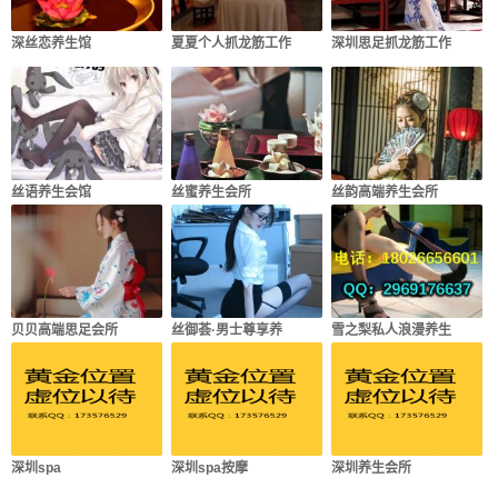
深丝恋养生馆
夏夏个人抓龙筋工作
深圳思足抓龙筋工作
丝语养生会馆
丝蜜养生会所
丝韵高端养生会所
贝贝高端思足会所
丝御荟·男士尊享养
雪之梨私人浪漫养生
深圳spa
深圳spa按摩
深圳养生会所