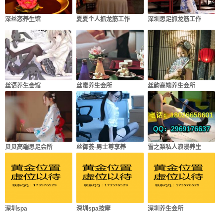
深丝恋养生馆
夏夏个人抓龙筋工作
深圳思足抓龙筋工作
丝语养生会馆
丝蜜养生会所
丝韵高端养生会所
贝贝高端思足会所
丝御荟·男士尊享养
雪之梨私人浪漫养生
深圳spa
深圳spa按摩
深圳养生会所