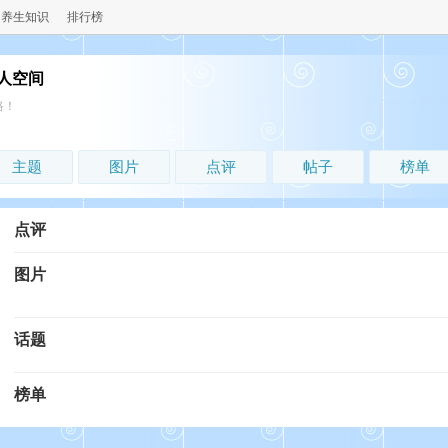
养生知识
排行榜
人空间
路！
主题
图片
点评
帖子
榜单
点评
图片
话题
榜单