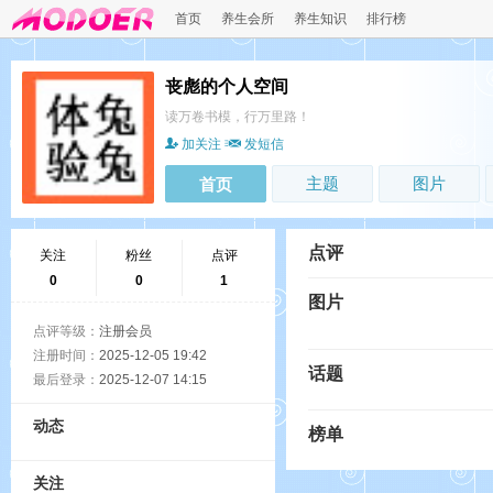
首页
养生会所
养生知识
排行榜
丧彪的个人空间
读万卷书模，行万里路！
加关注
发短信
主题
图片
首页
点评
关注
粉丝
点评
0
0
1
图片
点评等级：
注册会员
注册时间：
2025-12-05 19:42
话题
最后登录：
2025-12-07 14:15
动态
榜单
关注