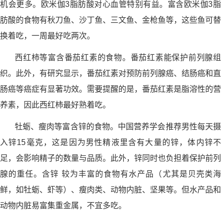
机会更多。欧米伽3脂肪酸对心血管特别有益。富含欧米伽3脂
肪酸的食物有秋刀鱼、沙丁鱼、三文鱼、金枪鱼等，这些鱼可替
换着吃，一周最好吃两次。
西红柿等富含番茄红素的食物。番茄红素能保护前列腺组
织。此外，有研究显示，番茄红素对预防前列腺癌、结肠癌和直
肠癌等癌症有显著功效。需要提醒的是，番茄红素是脂溶性的营
养素，因此西红柿最好熟着吃。
牡蛎、瘦肉等富含锌的食物。中国营养学会推荐男性每天摄
入锌15毫克，这是因为男性精液里含有大量的锌，体内锌不
足，会影响精子的数量与品质。此外，锌同时也负担着保护前列
腺的重任。含锌 较为丰富的食物有水产品（尤其是贝壳类海
鲜，如牡蛎、虾等）、瘦肉类、动物内脏、坚果等。但水产品和
动物内脏易富集重金属，不宜多吃。