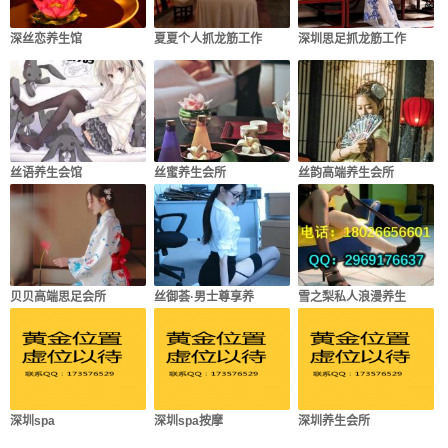
深丝恋养生馆
夏夏个人抓龙筋工作
深圳思足抓龙筋工作
丝语养生会馆
丝蜜养生会所
丝韵高端养生会所
贝贝高端思足会所
丝御荟·男士尊享养
雪之梨私人浪漫养生
深圳spa
深圳spa按摩
深圳养生会所